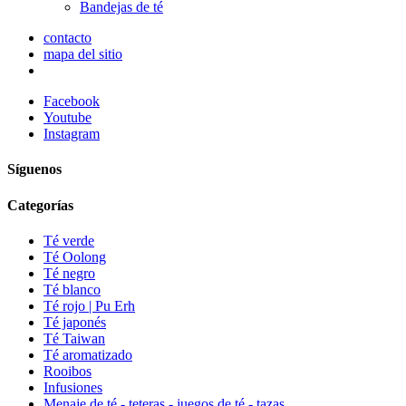
Bandejas de té
contacto
mapa del sitio
Facebook
Youtube
Instagram
Síguenos
Categorías
Té verde
Té Oolong
Té negro
Té blanco
Té rojo | Pu Erh
Té japonés
Té Taiwan
Té aromatizado
Rooibos
Infusiones
Menaje de té - teteras - juegos de té - tazas