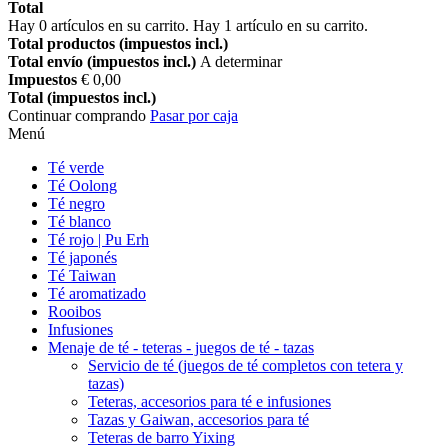
Total
Hay
0
artículos en su carrito.
Hay 1 artículo en su carrito.
Total productos (impuestos incl.)
Total envío (impuestos incl.)
A determinar
Impuestos
€ 0,00
Total (impuestos incl.)
Continuar comprando
Pasar por caja
Menú
Té verde
Té Oolong
Té negro
Té blanco
Té rojo | Pu Erh
Té japonés
Té Taiwan
Té aromatizado
Rooibos
Infusiones
Menaje de té - teteras - juegos de té - tazas
Servicio de té (juegos de té completos con tetera y
tazas)
Teteras, accesorios para té e infusiones
Tazas y Gaiwan, accesorios para té
Teteras de barro Yixing