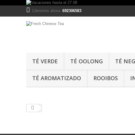
Llámenos ahora:
692306583
TÉ VERDE
TÉ OOLONG
TÉ NE
TÉ AROMATIZADO
ROOIBOS
I