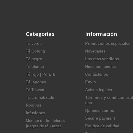
Categorías
Información
Té verde
Promociones especiales
Té Oolong
Novedades
Té negro
Los más vendidos
Té blanco
Nuestras tiendas
Té rojo | Pu Erh
Contáctenos
Té japonés
Envío
Té Taiwan
Avisos legales
Té aromatizado
Términos y condiciones 
uso
Rooibos
Quienes somos
Infusiones
Secure payment
Menaje de té - teteras -
juegos de té - tazas
Política de calidad