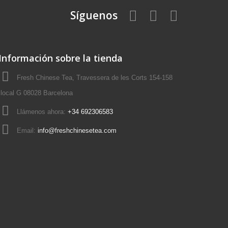
Síguenos
Información sobre la tienda
Fresh Chinese Tea, Travessera de les Corts 154-158
local G 08028 Barcelona
Llámenos ahora:
+34 692306583
Email:
info@freshchinesetea.com