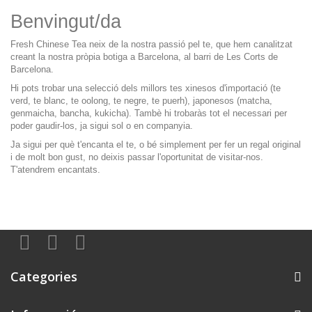
Benvingut/da
Fresh Chinese Tea neix de la nostra passió pel te, que hem canalitzat
creant la nostra pròpia botiga a Barcelona, al barri de Les Corts de
Barcelona.
Hi pots trobar una selecció dels millors tes xinesos d'importació (te
verd, te blanc, te oolong, te negre, te puerh), japonesos (matcha,
genmaicha, bancha, kukicha). Tambè hi trobaràs tot el necessari per
poder gaudir-los, ja sigui sol o en companyia.
Ja sigui per què t'encanta el te, o bé simplement per fer un regal original
i de molt bon gust, no deixis passar l'oportunitat de visitar-nos.
T'atendrem encantats.
Categories