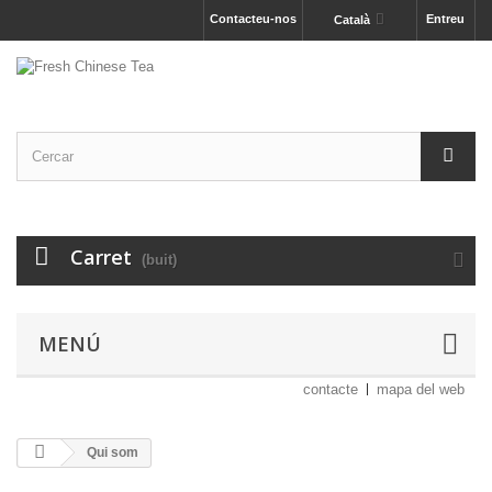
Contacteu-nos
Entreu
Català
Carret
(buit)
MENÚ
contacte
mapa del web
Qui som