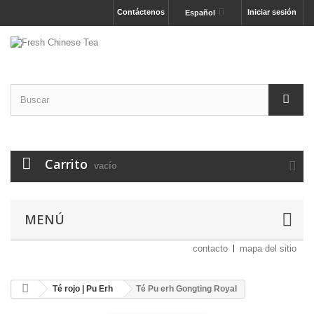
Contáctenos
Iniciar sesión
Español
Carrito
vacío
MENÚ
contacto
mapa del sitio
Té rojo | Pu Erh
Té Pu erh Gongting Royal