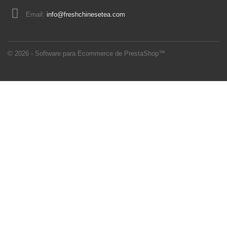
Email:
info@freshchinesetea.com
© 2026 - Software para Ecommerce de PrestaShop™