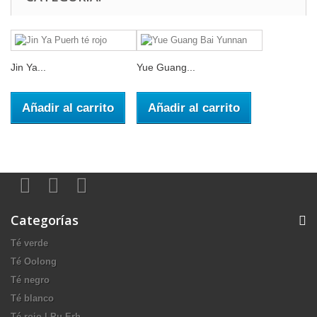
Jin Ya...
Yue Guang...
Añadir al carrito
Añadir al carrito
Categorías
Té verde
Té Oolong
Té negro
Té blanco
Té rojo | Pu Erh